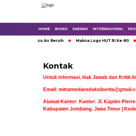
HOME
BISNIS
DAERAH
INTERNASIONAL
KES
 Mojokerto Krisis Air Bersih
Makna Logo HUT RI Ke-80
Kontak
Untuk informasi, Hak Jawab dan Kritik b
Email: mitramediaredaksiberita@gmail.
Alamat Kantor: Kantor: Jl. Kapten Pierr
Kabupaten Jombang, Jawa Timur | Kode