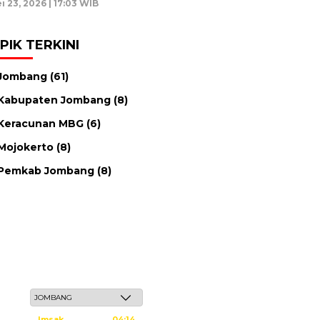
i 23, 2026 | 17:03 WIB
PIK TERKINI
Jombang
(61)
Kabupaten Jombang
(8)
Keracunan MBG
(6)
Mojokerto
(8)
Pemkab Jombang
(8)
Sabtu, 23 Safar 1448 H / 08 Agustus 2026
Imsak
04:14