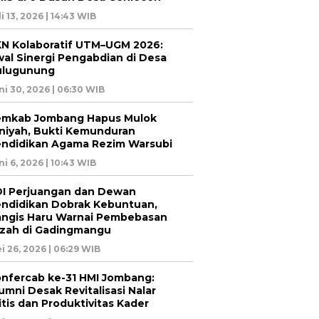
li 13, 2026 | 14:43 WIB
N Kolaboratif UTM–UGM 2026:
al Sinergi Pengabdian di Desa
ulugunung
ni 30, 2026 | 06:30 WIB
emkab Jombang Hapus Mulok
niyah, Bukti Kemunduran
ndidikan Agama Rezim Warsubi
ni 6, 2026 | 10:43 WIB
I Perjuangan dan Dewan
ndidikan Dobrak Kebuntuan,
ngis Haru Warnai Pembebasan
azah di Gadingmangu
i 26, 2026 | 06:29 WIB
nfercab ke-31 HMI Jombang:
umni Desak Revitalisasi Nalar
itis dan Produktivitas Kader