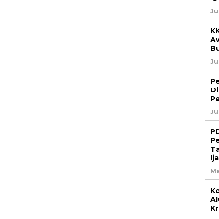
Ju
KK
Aw
B
Ju
P
Di
Pe
Ju
PD
Pe
Ta
Ij
Me
Ko
Al
Kr