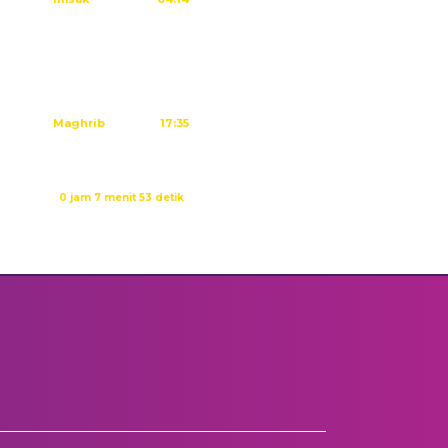
Subuh
04:24
Dzuhur
11:40
Ashar
15:01
Maghrib
17:35
Isya
18:46
Waktu sholat berikutnya dalam:
0 jam 7 menit 52 detik
Sumber: Kemenag