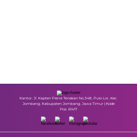
Kantor: Jl. Kapten Pierre Tendean No.348, Pulo Lor, Kec.
Jombang, Kabupaten Jombang, Jawa Timur | Kode
Pos: 61417