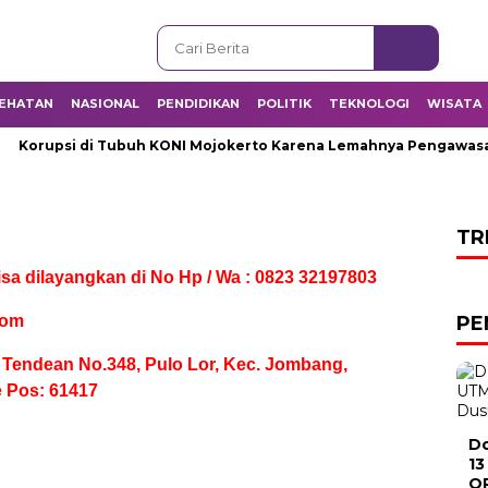
EHATAN
NASIONAL
PENDIDIKAN
POLITIK
TEKNOLOGI
WISATA
Korupsi di Tubuh KONI Mojokerto Karena Lemahnya Pengawasan 
TR
isa dilayangkan di No Hp / Wa : 0823 32197803
com
PE
e Tendean No.348, Pulo Lor, Kec. Jombang,
 Pos: 61417
Do
13
QR